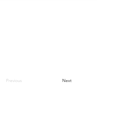
Previous
Next
NOUS CONTACTER
FUN LOOK
Rue de la victoire de la Marne